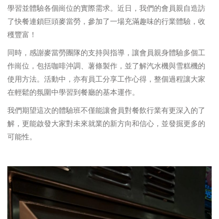
學習並體驗各個崗位的實際需求。近日，我們的會員親自造訪
了快餐連鎖巨頭麥當勞，參加了一場充滿趣味的行業體驗，收
穫豐富！
同時，感謝麥當勞團隊的支持與指導，讓會員親身體驗多個工
作崗位，包括咖啡沖調、薯條製作，並了解汽水機與雪糕機的
使用方法。活動中，亦有員工分享工作心得，整個過程讓大家
在輕鬆的氛圍中學習到餐廳的基本運作。
我們期望這次的體驗班不僅能讓會員對餐飲行業有更深入的了
解，更能啟發大家對未來就業的新方向和信心，並發掘更多的
可能性。