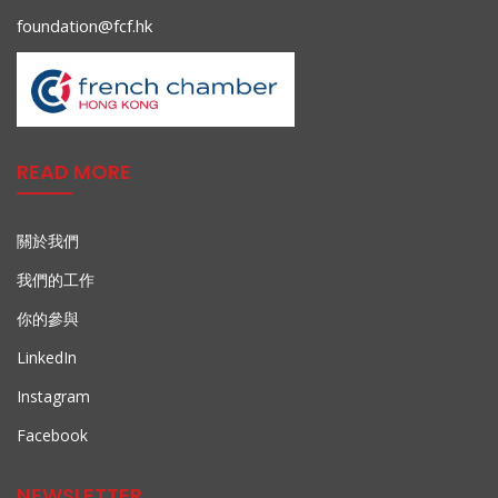
foundation@fcf.hk
READ MORE
關於我們
我們的工作
你的參與
LinkedIn
Instagram
Facebook
NEWSLETTER