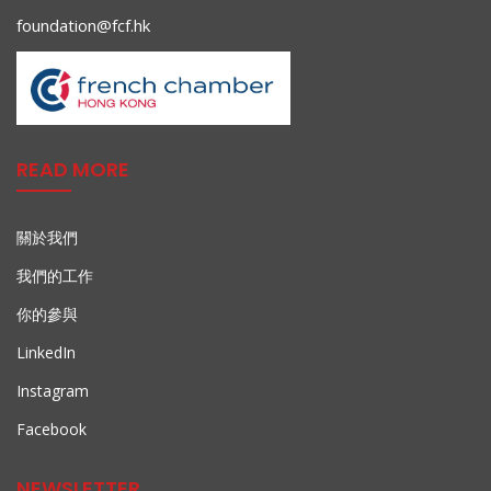
foundation@fcf.hk
READ MORE
關於我們
我們的工作
你的參與
LinkedIn
Instagram
Facebook
NEWSLETTER