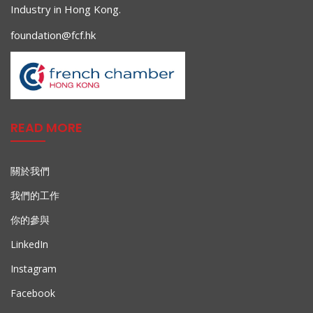
Industry in Hong Kong.
foundation@fcf.hk
READ MORE
關於我們
我們的工作
你的參與
LinkedIn
Instagram
Facebook