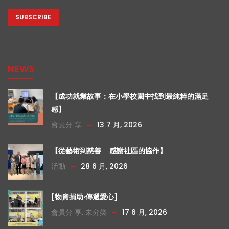
CAPTCHA
NEWS
【成功就業故事：在小學校園中找到最純粹的滿足
感】
會員分 享
13 7 月, 2026
【從藝術到慈善 ─ 感謝社區的協作】
活動
28 6 月, 2026
[物資捐助‧傳遞愛心]
會員分 享
,
未分类
17 6 月, 2026