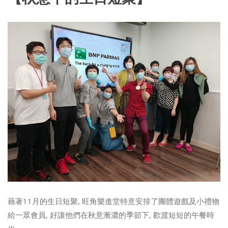
藉著11月的生日短聚, 旺角樂進堂特意安排了團體遊戲及小禮物
給一眾會員, 好讓他們在秋意漸濃的季節下, 歡渡短短的午餐時